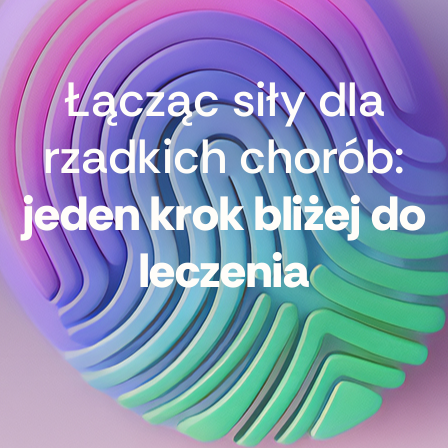
Łącząc siły dla
rzadkich chorób:
jeden krok bliżej do
leczenia