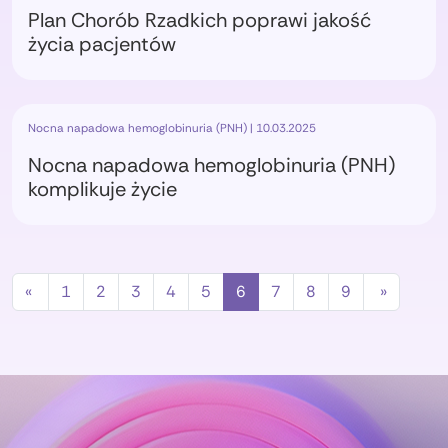
Plan Chorób Rzadkich poprawi jakość
życia pacjentów
Nocna napadowa hemoglobinuria (PNH) | 10.03.2025
Nocna napadowa hemoglobinuria (PNH)
komplikuje życie
«
1
2
3
4
5
6
7
8
9
»