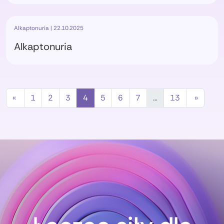
Alkaptonuria | 22.10.2025
Alkaptonuria
«
1
2
3
4
5
6
7
…
13
»