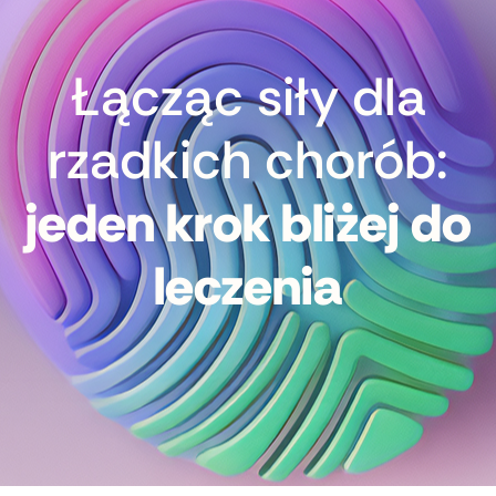
Łącząc siły dla
rzadkich chorób:
jeden krok bliżej do
leczenia