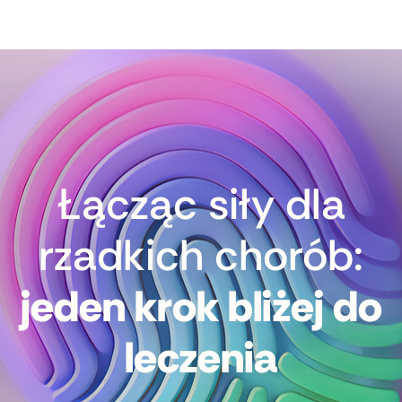
Łącząc siły dla
rzadkich chorób:
jeden krok bliżej do
leczenia