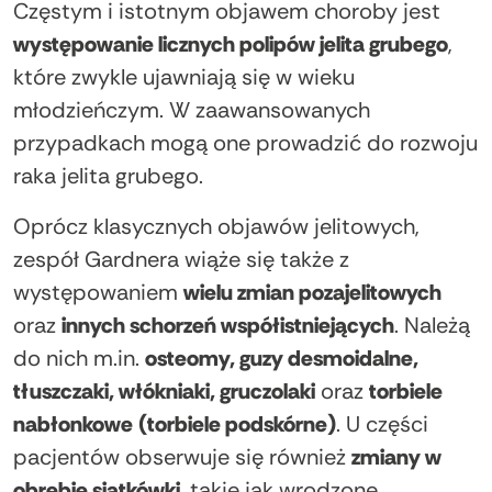
Częstym i istotnym objawem choroby jest
występowanie licznych polipów jelita grubego
,
które zwykle ujawniają się w wieku
młodzieńczym. W zaawansowanych
przypadkach mogą one prowadzić do rozwoju
raka jelita grubego.
Oprócz klasycznych objawów jelitowych,
zespół Gardnera wiąże się także z
występowaniem
wielu zmian pozajelitowych
oraz
innych schorzeń współistniejących
. Należą
do nich m.in.
osteomy, guzy desmoidalne,
tłuszczaki, włókniaki, gruczolaki
oraz
torbiele
nabłonkowe
(torbiele podskórne)
. U części
pacjentów obserwuje się również
zmiany w
obrębie siatkówki
, takie jak wrodzone