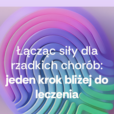
Łącząc siły dla
rzadkich chorób:
jeden krok bliżej do
leczenia