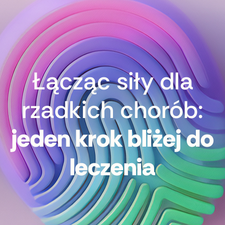
Łącząc siły dla
rzadkich chorób:
jeden krok bliżej do
leczenia