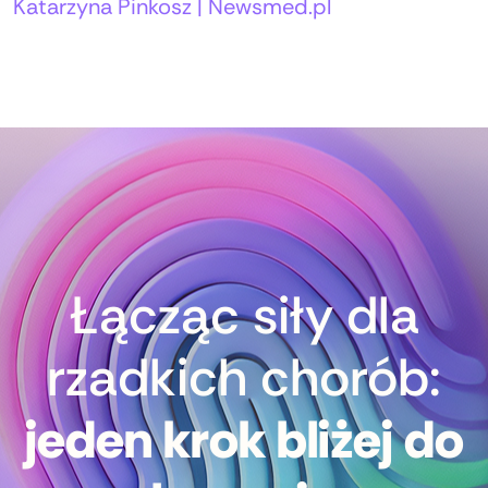
Autorzy:
Katarzyna Pinkosz | Newsmed.pl
Łącząc siły dla
rzadkich chorób:
jeden krok bliżej do