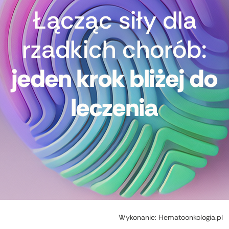
Łącząc siły dla
rzadkich chorób:
jeden krok bliżej do
leczenia
Wykonanie:
Hematoonkologia.pl