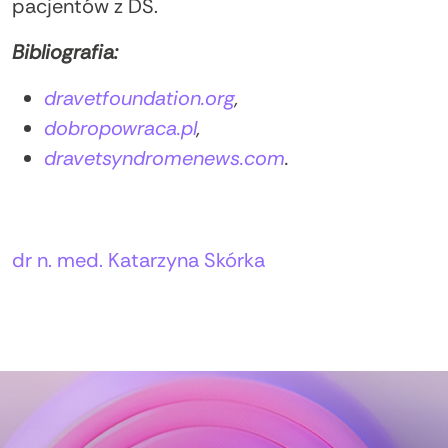
pacjentów z DS.
Bibliografia:
dravetfoundation.org
,
dobropowraca.pl
,
dravetsyndromenews.com
.
Autorzy:
dr n. med. Katarzyna Skórka