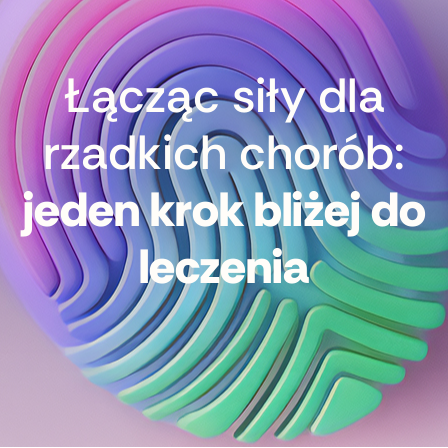
Łącząc siły dla
rzadkich chorób:
jeden krok bliżej do
leczenia