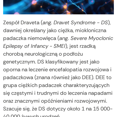
Zespół Draveta (
ang.
Dravet Syndrome - DS
),
dawniej określany jako ciężka, miokloniczna
padaczka niemowlęca (
ang.
Severe Myoclonic
Epilepsy of Infancy
-
SMEI
), jest rzadką
chorobą neurologiczną o podłożu
genetycznym. DS klasyfikowany jest jako
oporna na leczenie encefalopatia rozwojowa i
padaczkowa (znana również jako DEE). DEE to
grupa ciężkich padaczek charakteryzujących
się częstymi i trudnymi do leczenia napadami
oraz znacznymi opóźnieniami rozwojowymi.
Szacuje się, że DS dotyczy około 1 na 15 000-
40 000 żywych urodzeń.