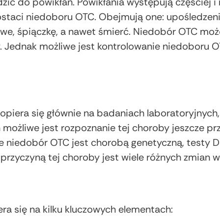
ć do powikłań. Powikłania występują częściej i 
taci niedoboru OTC. Obejmują one: upośledzeni
we, śpiączkę, a nawet śmierć. Niedobór OTC moż
. Jednak możliwe jest kontrolowanie niedoboru OT
piera się głównie na badaniach laboratoryjnych,
możliwe jest rozpoznanie tej choroby jeszcze 
 niedobór OTC jest chorobą genetyczną, testy D
e przyczyną tej choroby jest wiele różnych zmian 
ra się na kilku kluczowych elementach: