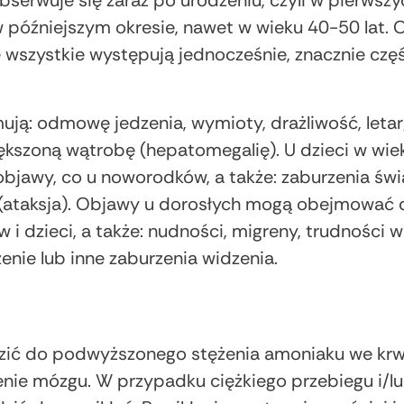
bserwuje się zaraz po urodzeniu, czyli w pierwsz
w późniejszym okresie, nawet w wieku 40-50 lat
e wszystkie występują jednocześnie, znacznie czę
: odmowę jedzenia, wymioty, drażliwość, letarg
ększoną wątrobę (hepatomegalię). U dzieci w wiek
jawy, co u noworodków, a także: zaburzenia świ
j (ataksja). Objawy u dorosłych mogą obejmować
 dzieci, a także: nudności, migreny, trudności w
enie lub inne zaburzenia widzenia.
ć do podwyższonego stężenia amoniaku we krwi
e mózgu. W przypadku ciężkiego przebiegu i/lu