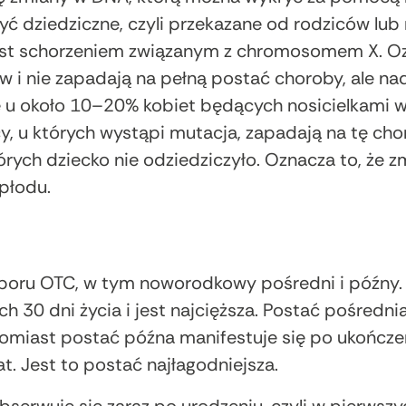
ć dziedziczne, czyli przekazane od rodziców lu
est schorzeniem związanym z chromosomem X. Ozn
w i nie zapadają na pełną postać choroby, ale 
że u około 10–20% kobiet będących nosicielkam
cy, u których wystąpi mutacja, zapadają na tę c
rych dziecko nie odziedziczyło. Oznacza to, że 
płodu.
doboru OTC, w tym noworodkowy pośredni i późn
h 30 dni życia i jest najcięższa. Postać pośredni
tomiast postać późna manifestuje się po ukończen
t. Jest to postać najłagodniejsza.