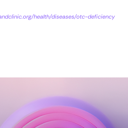
landclinic.org/health/diseases/otc-deficiency