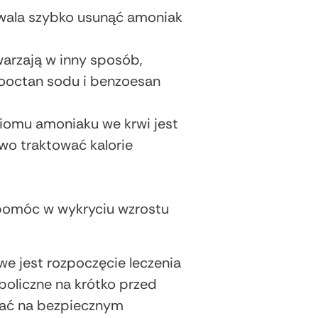
zwala szybko usunąć amoniak
warzają w inny sposób,
looctan sodu i benzoesan
iomu amoniaku we krwi jest
owo traktować kalorie
pomóc w wykryciu wzrostu
e jest rozpoczęcie leczenia
boliczne na krótko przed
tać na bezpiecznym