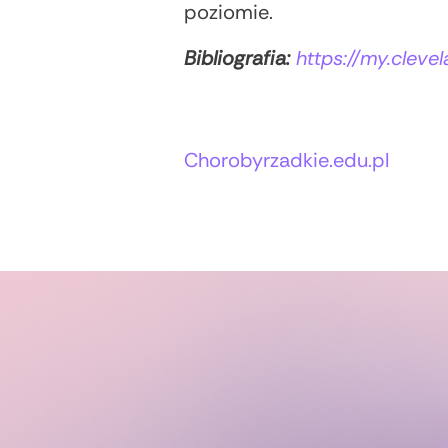
poziomie.
Bibliografia:
https://my.cleve
Autorzy:
Chorobyrzadkie.edu.pl