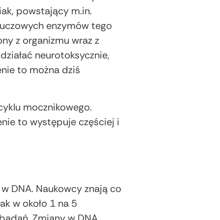
ak, powstający m.in.
 kluczowych enzymów tego
lony z organizmu wraz z
ziałać neurotoksycznie,
nie to można dziś
 cyklu mocznikowego.
ie to występuje częściej i
n w DNA. Naukowcy znają co
k w około 1 na 5
 badań. Zmiany w DNA