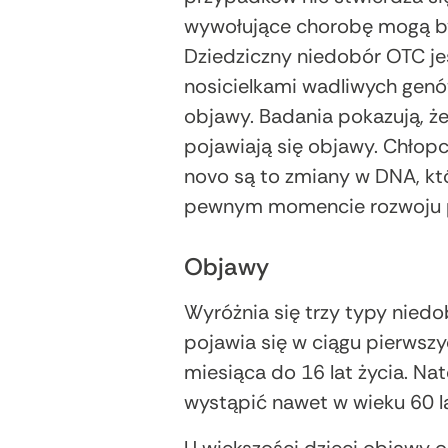
wywołujące chorobę mogą by
Dziedziczny niedobór OTC j
nosicielkami wadliwych genó
objawy. Badania pokazują, 
pojawiają się objawy. Chłop
novo są to zmiany w DNA, któ
pewnym momencie rozwoju 
Objawy
Wyróżnia się trzy typy nie
pojawia się w ciągu pierwszyc
miesiąca do 16 lat życia. Na
wystąpić nawet w wieku 60 la