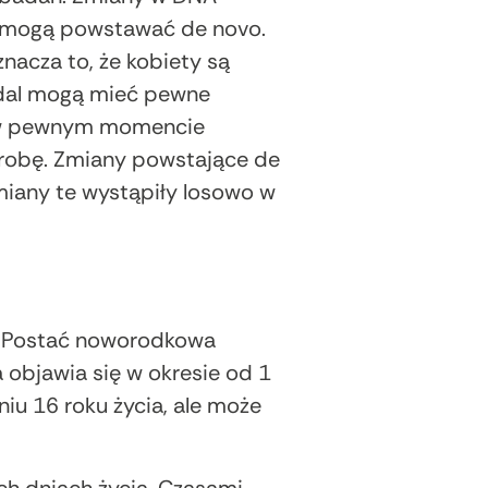
b mogą powstawać de novo.
acza to, że kobiety są
nadal mogą mieć pewne
i w pewnym momencie
horobę. Zmiany powstające de
zmiany te wystąpiły losowo w
y. Postać noworodkowa
a objawia się w okresie od 1
iu 16 roku życia, ale może