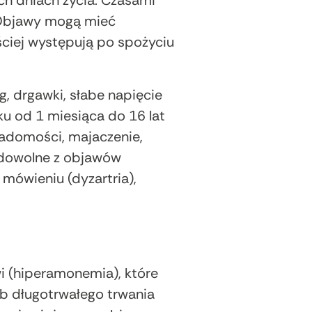
ych dniach życia. Czasami
. Objawy mogą mieć
ściej występują po spożyciu
, drgawki, słabe napięcie
u od 1 miesiąca do 16 lat
adomości, majaczenie,
 dowolne z objawów
 mówieniu (dyzartria),
 (hiperamonemia), które
b długotrwałego trwania