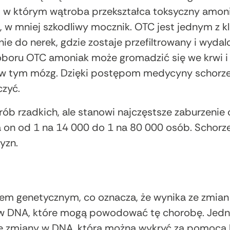
 w którym wątroba przekształca toksyczny amoni
, w mniej szkodliwy mocznik. OTC jest jednym z
nie do nerek, gdzie zostaje przefiltrowany i wyda
oru OTC amoniak może gromadzić się we krwi i d
 w tym mózg. Dzięki postępom medycyny schorze
czyć.
ób rzadkich, ale stanowi najczęstsze zaburzenie
 on od 1 na 14 000 do 1 na 80 000 osób. Schorzen
yzn.
iem genetycznym, co oznacza, że wynika ze zmia
 w DNA, które mogą powodować tę chorobę. Jedna
ię zmiany w DNA, którą można wykryć za pomocą