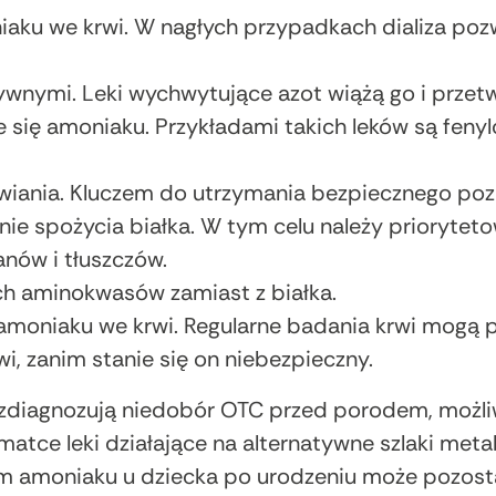
aku we krwi. W nagłych przypadkach dializa po
tywnymi. Leki wychwytujące azot wiążą go i przet
e się amoniaku. Przykładami takich leków są feny
iania. Kluczem do utrzymania bezpiecznego poz
nie spożycia białka. W tym celu należy priorytet
ów i tłuszczów.
h aminokwasów zamiast z białka.
moniaku we krwi. Regularne badania krwi mogą 
, zanim stanie się on niebezpieczny.
zdiagnozują niedobór OTC przed porodem, możliw
tce leki działające na alternatywne szlaki meta
m amoniaku u dziecka po urodzeniu może pozos