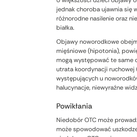
U większości dzieci objawy o
jednak choroba ujawnia się 
różnorodne nasilenie oraz ni
białka.
Objawy noworodkowe obejmują
mięśniowe (hipotonia), powi
mogą występować te same ob
utrata koordynacji ruchowe
występujących u noworodków i
halucynacje, niewyraźne widz
Powikłania
Niedobór OTC może prowadzi
może spowodować uszkodzeni