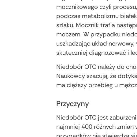
mocznikowego czyli procesu,
podczas metabolizmu białek
szlaku. Mocznik trafia następ
moczem. W przypadku niedob
uszkadzając układ nerwowy,
skuteczniej diagnozować i le
Niedobór OTC należy do chor
Naukowcy szacują, że dotyka
ma cięższy przebieg u mężcz
Przyczyny
Niedobór OTC jest zaburzen
najmniej 400 różnych zmian
przypadków nie stwierdza s