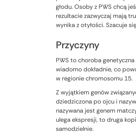
głodu. Osoby z PWS chcą jeść
rezultacie zazwyczaj mają t
wynika z otyłości. Szacuje s
Przyczyny
PWS to choroba genetyczna 
wiadomo dokładnie, co powo
w regionie chromosomu 15.
Z wyjątkiem genów związanyc
dziedziczona po ojcu i nazy
nazywana jest genem matczyn
ulega ekspresji, to druga kop
samodzielnie.