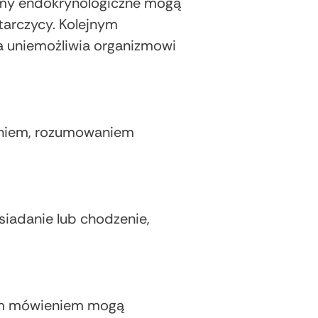
lemy endokrynologiczne mogą
arczycy. Kolejnym
a uniemożliwia organizmowi
eniem, rozumowaniem
siadanie lub chodzenie,
nym mówieniem mogą