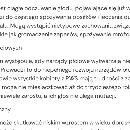
 ciągłe odczuwanie głodu, pojawiające się już 
i do częstego spożywania posiłków i jedzenia duż
ała. Mogą wystąpić nietypowe zachowania związ
akie jak gromadzenie zapasów, spożywanie mrożon
łciowych
występuje, gdy narządy płciowe wytwarzają ni
e. Prowadzi to do niepełnego rozwoju narządów pł
awie wszystkie kobiety z PWS mają trudności z za
 mogą nie miesiączkować aż do trzydziestego roku
ewiele zarostu, a ich głos nie ulega mutacji.
yczny
oże skutkować niskim wzrostem w wieku dorosł