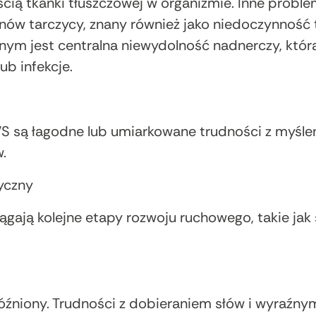
cią tkanki tłuszczowej w organizmie. Inne prob
w tarczycy, znany również jako niedoczynność t
ym jest centralna niewydolność nadnerczy, któr
ub infekcje.
S są łagodne lub umiarkowane trudności z myśl
.
yczny
ągają kolejne etapy rozwoju ruchowego, takie jak 
óźniony. Trudności z dobieraniem słów i wyraź