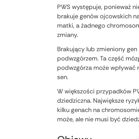
PWS występuje, ponieważ niek
brakuje genów ojcowskich n
matki, a żadnego chromosom
zmiany.
Brakujący lub zmieniony ge
podwzgórzem. Ta część mózg
podwzgórza może wpływać na 
sen.
W większości przypadków PW
dziedziczna. Największe ryz
kilku genach na chromosomie
może, ale nie musi być dzied