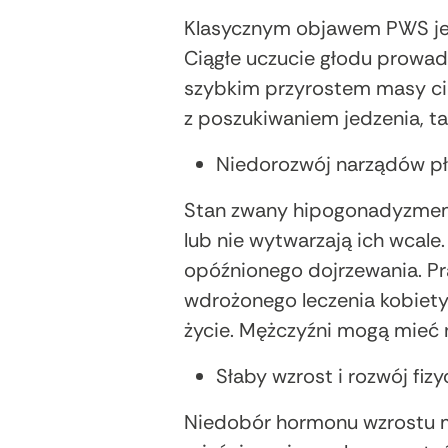
Klasycznym objawem PWS jest
Ciągłe uczucie głodu prowadz
szybkim przyrostem masy ci
z poszukiwaniem jedzenia, t
Niedorozwój narządów p
Stan zwany hipogonadyzmem 
lub nie wytwarzają ich wcal
opóźnionego dojrzewania. Pr
wdrożonego leczenia kobiety
życie. Mężczyźni mogą mieć ni
Słaby wzrost i rozwój fiz
Niedobór hormonu wzrostu m