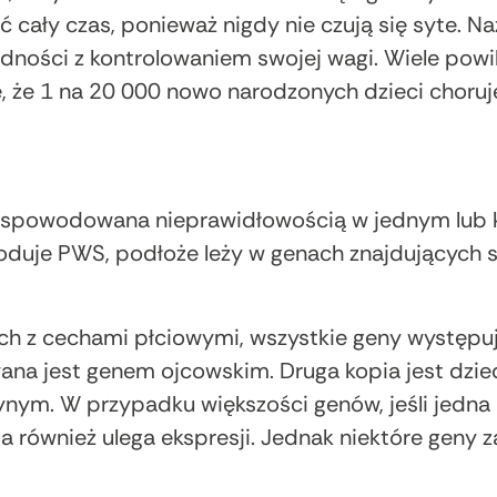
 cały czas, ponieważ nigdy nie czują się syte. Na
rudności z kontrolowaniem swojej wagi. Wiele pow
ię, że 1 na 20 000 nowo narodzonych dzieci choru
spowodowana nieprawidłowością w jednym lub ki
duje PWS, podłoże leży w genach znajdujących s
h z cechami płciowymi, wszystkie geny występuj
wana jest genem ojcowskim. Druga kopia jest dzie
ym. W przypadku większości genów, jeśli jedna k
ia również ulega ekspresji. Jednak niektóre geny z