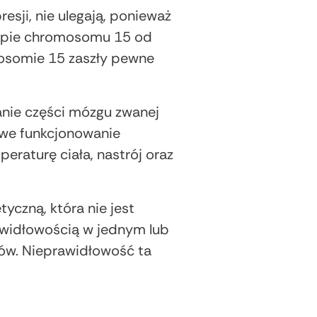
sji, nie ulegają, ponieważ
kopie chromosomu 15 od
osomie 15 zaszły pewne
nie części mózgu zwanej
owe funkcjonowanie
raturę ciała, nastrój oraz
zną, która nie jest
awidłowością w jednym lub
nów. Nieprawidłowość ta