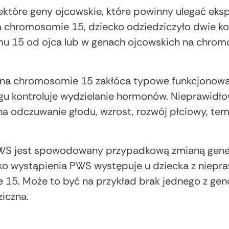
tóre geny ojcowskie, które powinny ulegać ekspre
a chromosomie 15, dziecko odziedziczyło dwie 
u 15 od ojca lub w genach ojcowskich na chrom
n na chromosomie 15 zakłóca typowe funkcjonowa
u kontroluje wydzielanie hormonów. Nieprawidł
odczuwanie głodu, wzrost, rozwój płciowy, tempe
S jest spowodowany przypadkową zmianą genetyc
yko wystąpienia PWS występuje u dziecka z niepr
 15. Może to być na przykład brak jednego z ge
ziczna.