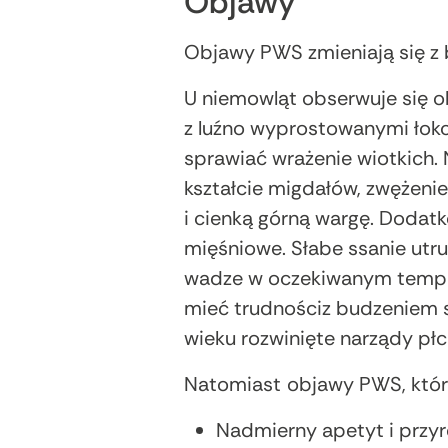
Objawy
Objawy PWS zmieniają się z b
U niemowląt obserwuje się o
z luźno wyprostowanymi łok
sprawiać wrażenie wiotkich.
kształcie migdałów, zwężenie
i cienką górną wargę. Dodat
mięśniowe. Słabe ssanie utr
wadze w oczekiwanym tempie
mieć trudnościz budzeniem s
wieku rozwinięte narządy płc
Natomiast
objawy PWS, które
Nadmierny apetyt i przyr