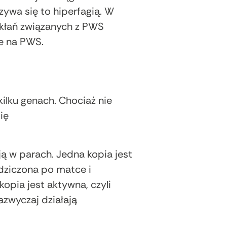
zywa się to hiperfagią. W
ikłań związanych z PWS
je na PWS.
lku genach. Chociaż nie
ię
ą w parach. Jedna kopia jest
dziczona po matce i
opia jest aktywna, czyli
azwyczaj działają