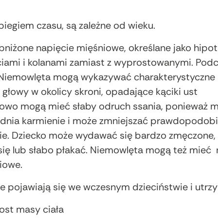
iegiem czasu, są zależne od wieku.
bniżone napięcie mięśniowe, określane jako hip
ciami i kolanami zamiast z wyprostowanymi. Pod
 Niemowlęta mogą wykazywać charakterystyczne r
 głowy w okolicy skroni, opadające kąciki ust
kowo mogą mieć słaby odruch ssania, ponieważ m
udnia karmienie i może zmniejszać prawdopodobi
. Dziecko może wydawać się bardzo zmęczone, 
ię lub słabo płakać. Niemowlęta mogą też mieć 
iowe.
 pojawiają się we wczesnym dzieciństwie i utrzym
ost masy ciała