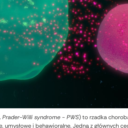
.
Prader-Willi syndrome - PWS
) to rzadka chorob
e, umysłowe i behawioralne. Jedną z głównych cec