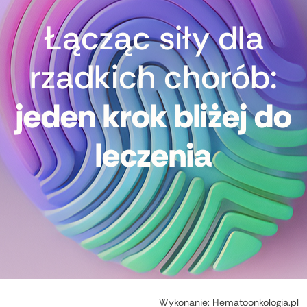
Łącząc siły dla
rzadkich chorób:
jeden krok bliżej do
leczenia
Wykonanie:
Hematoonkologia.pl