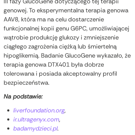
III fazy GlucoGene dotyczącego tej terapii
genowej. To eksperymentalna terapia genowa
AAV8, która ma na celu dostarczenie
funkcjonalnej kopii genu G6PC, umożliwiającej
wątrobie produkcję glukozy i zmniejszenie
ciągłego zagrożenia ciężką lub śmiertelną
hipoglikemią. Badanie GlucoGene wykazało, że
terapia genowa DTX401 była dobrze
tolerowana i posiada akceptowalny profil
bezpieczeństwa.
Na podstawie:
liverfoundation.org
,
ir.ultragenyx.com
,
badamydzieci.pl
.