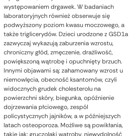
występowaniem drgawek. W badaniach
laboratoryjnych również obserwuje się
podwyższony poziom kwasu moczowego, a
także triglicerydów. Dzieci urodzone z GSD1a
zazwyczaj wykazują zaburzenia wzrostu,
chroniczny głód, zmęczenie, drażliwość,
powiększoną wątrobę i opuchnięty brzuch.
Innymi objawami są: zahamowany wzrost u
niemowlęcia, obecność ksantomów, czyli
widocznych grudek cholesterolu na
powierzchni skóry, biegunka, opóźnienie
dojrzewania płciowego, zespól
policystycznych jajników, a w późniejszych
latach osteoporoza. Możliwe są powikłania,
takie jak: gruczolaki wątroby, niewydolność