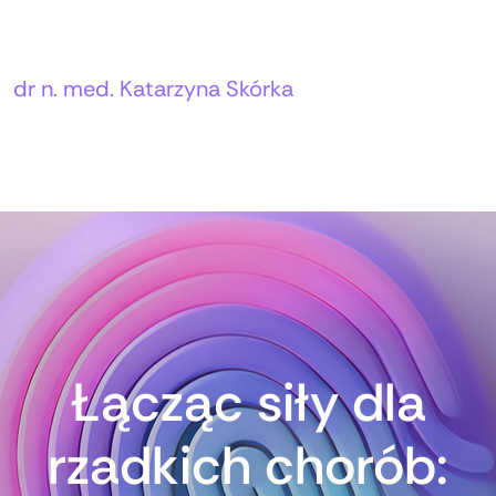
Autorzy:
dr n. med. Katarzyna Skórka
Łącząc siły dla
rzadkich chorób: