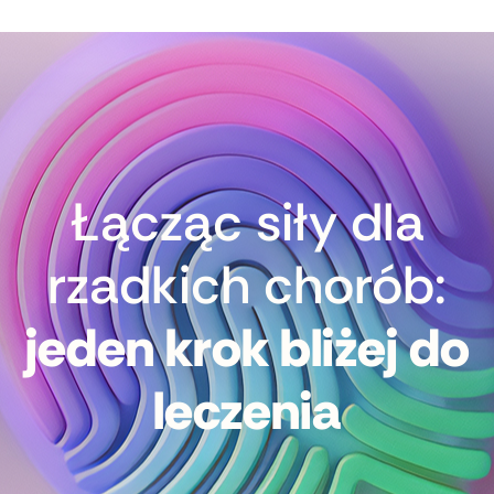
Łącząc siły dla
rzadkich chorób:
jeden krok bliżej do
leczenia