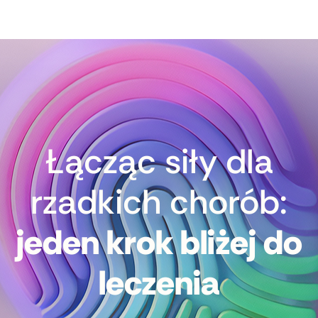
Łącząc siły dla
rzadkich chorób:
jeden krok bliżej do
leczenia