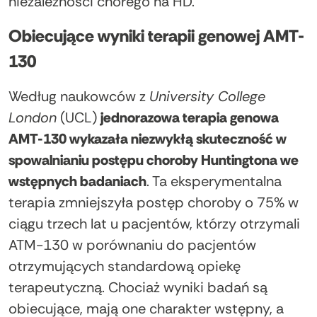
niezależności chorego na HD.
Obiecujące wyniki terapii genowej AMT-
130
Według naukowców z
University College
London
(UCL)
jednorazowa terapia genowa
AMT-130 wykazała niezwykłą skuteczność w
spowalnianiu postępu choroby Huntingtona we
wstępnych badaniach
. Ta eksperymentalna
terapia zmniejszyła postęp choroby o 75% w
ciągu trzech lat u pacjentów, którzy otrzymali
ATM-130 w porównaniu do pacjentów
otrzymujących standardową opiekę
terapeutyczną. Chociaż wyniki badań są
obiecujące, mają one charakter wstępny, a