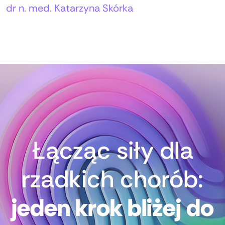
Autorzy:
dr n. med. Katarzyna Skórka
Łącząc siły dla
rzadkich chorób:
jeden krok bliżej do